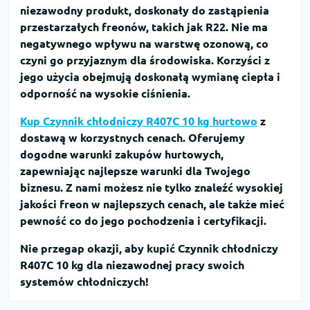
niezawodny produkt, doskonały do zastąpienia
przestarzałych freonów, takich jak R22. Nie ma
negatywnego wpływu na warstwę ozonową, co
czyni go przyjaznym dla środowiska. Korzyści z
jego użycia obejmują doskonałą wymianę ciepła i
odporność na wysokie ciśnienia.
Kup Czynnik chłodniczy R407C 10 kg hurtowo
z
dostawą w korzystnych cenach. Oferujemy
dogodne warunki zakupów hurtowych,
zapewniając najlepsze warunki dla Twojego
biznesu. Z nami możesz nie tylko znaleźć wysokiej
jakości freon w najlepszych cenach, ale także mieć
pewność co do jego pochodzenia i certyfikacji.
Nie przegap okazji, aby
kupić Czynnik chłodniczy
R407C 10 kg
dla niezawodnej pracy swoich
systemów chłodniczych!