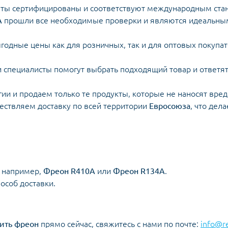
енты сертифицированы и соответствуют международным стан
A
прошли все необходимые проверки и являются идеальны
годные цены как для розничных, так и для оптовых покупа
и специалисты помогут выбрать подходящий товар и ответят
гии и продаем только те продукты, которые не наносят вре
ествляем доставку по всей территории
Евросоюза
, что дел
, например,
Фреон R410A
или
Фреон R134A
.
особ доставки.
ить фреон
прямо сейчас, свяжитесь с нами по почте:
info@r