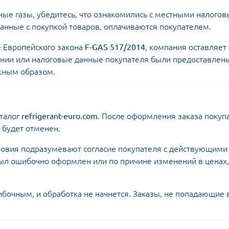
ные газы, убедитесь, что ознакомились с местными налог
занные с покупкой товаров, оплачиваются покупателем.
 Европейского закона
F-GAS 517/2014
, компания оставляет 
ании или налоговые данные покупателя были предоставлены
жным образом.
аталог
refrigerant-euro.com
. После оформления заказа покуп
з будет отменен.
словия подразумевают согласие покупателя с действующими
 был ошибочно оформлен или по причине изменений в ценах,
шибочным, и обработка не начнется. Заказы, не попадающие 