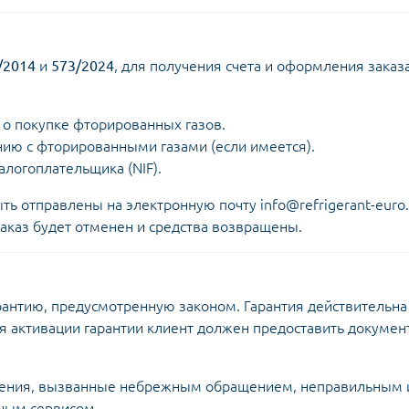
/2014
и
573/2024
, для получения счета и оформления заказ
 о покупке фторированных газов.
ию с фторированными газами (если имеется).
логоплательщика (NIF).
 отправлены на электронную почту info@refrigerant-euro.
аказ будет отменен и средства возвращены.
нтию, предусмотренную законом. Гарантия действительна 
 активации гарантии клиент должен предоставить докуме
ждения, вызванные небрежным обращением, неправильным 
ным сервисом.