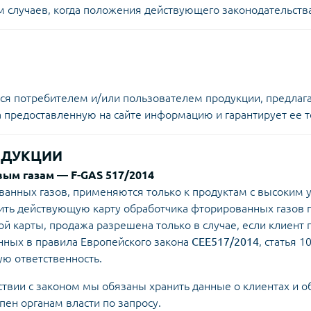
м случаев, когда положения действующего законодательств
ется потребителем и/или пользователем продукции, предла
за предоставленную на сайте информацию и гарантирует ее то
ОДУКЦИИ
ым газам — F-GAS 517/2014
анных газов, применяются только к продуктам с высоким у
ть действующую карту обработчика фторированных газов 
кой карты, продажа разрешена только в случае, если клиент 
нных в правила Европейского закона
CEE517/2014
, статья 
ю ответственность.
ствии с законом мы обязаны хранить данные о клиентах и 
пен органам власти по запросу.